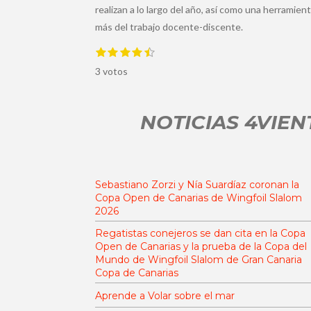
realizan a lo largo del año, así como una herramien
más del trabajo docente-discente.
1
2
3
4
5
E
V
e
e
e
e
e
n
a
3 votos
s
s
s
s
s
v
t
t
t
t
t
i
l
r
r
r
r
r
a
o
e
e
e
e
e
r
NOTICIAS 4VIEN
l
l
l
l
l
v
r
l
l
l
l
l
a
a
a
a
a
a
a
l
s
s
s
s
o
c
r
i
a
Sebastiano Zorzi y Nía Suardíaz coronan la
ó
c
Copa Open de Canarias de Wingfoil Slalom
i
n
2026
ó
:
n
Regatistas conejeros se dan cita en la Copa
4
Open de Canarias y la prueba de la Copa del
Mundo de Wingfoil Slalom de Gran Canaria
.
Copa de Canarias
6
Aprende a Volar sobre el mar
6