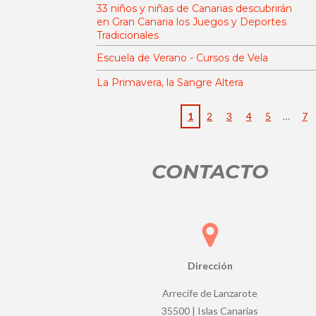
6
33 niños y niñas de Canarias descubrirán
6
en Gran Canaria los Juegos y Deportes
Tradicionales
6
6
Escuela de Verano - Cursos de Vela
6
La Primavera, la Sangre Altera
6
6
1
2
3
4
5
7
6
6
6
CONTACTO
7
e
s
t
r
Dirección
e
l
Arrecife de Lanzarote
l
35500 | Islas Canarias