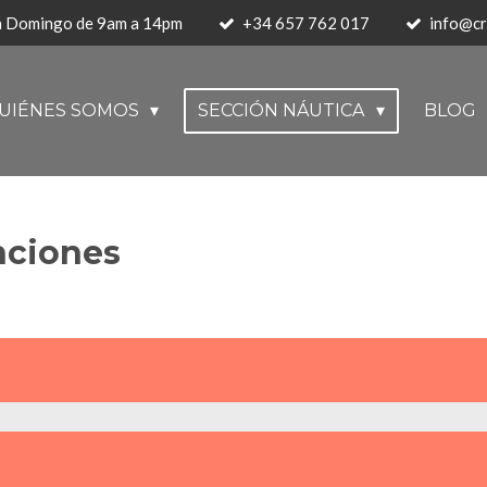
 a Domingo de 9am a 14pm
+34 657 762 017
info@cr
UIÉNES SOMOS
SECCIÓN NÁUTICA
BLOG
nciones