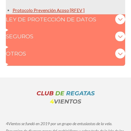
Protocolo Prevención Acoso [RFEV ]
LEY DE PROTECCIÓN DE DATOS
SEGUROS
OTROS
CLUB
DE
REGATAS
4
VIENTOS
4Vientos se fundó en 2019 por un grupo de entusiastas de la vela.
Provenían de diversas zonas del archipiélago y sobre todo de la Isla de los