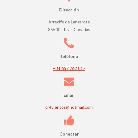
t
r
Dirección
e
Arrecife de Lanzarote
l
35500 | Islas Canarias
l
a
s
Teléfono
+34 657 762 017
Email
cr4vientos@hotmail.com
Conectar