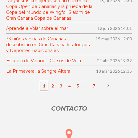
Regatistas conejeros se dan cita en la
18 jul 2026
12:30
:
n
Copa Open de Canarias y la prueba de la
4
Copa del Mundo de Wingfoil Slalom de
.
Gran Canaria Copa de Canarias
6
Aprende a Volar sobre el mar
12 jun 2026
14:01
6
33 niños y niñas de Canarias
15 may 2026
12:00
6
descubrirán en Gran Canaria los Juegos
6
y Deportes Tradicionales
6
Escuela de Verano - Cursos de Vela
24 abr 2026
19:32
6
6
La Primavera, la Sangre Altera
18 mar 2026
12:35
6
6
1
2
3
4
5
7
6
6
CONTACTO
6
7
e
s