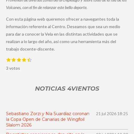
Volcanes, con el fin de relanzar este bello deporte.
Con esta página web queremos ofrecer a navegantes toda la
información referente al Centro. Deseamos que sea un medio
para dar a conocer la Vela en las distintas actividades que se
realizan a lo largo del año, así como una herramienta más del
trabajo docente-discente.
1
2
3
4
5
E
V
e
e
e
e
e
n
a
3 votos
s
s
s
s
s
v
t
t
t
t
t
i
l
r
r
r
r
r
a
o
e
e
e
e
e
r
NOTICIAS 4VIENTOS
l
l
l
l
l
v
r
l
l
l
l
l
a
a
a
a
a
a
a
l
s
s
s
s
o
c
r
i
Sebastiano Zorzi y Nía Suardíaz coronan
21 jul 2026
18:25
a
la Copa Open de Canarias de Wingfoil
ó
c
Slalom 2026
i
n
ó