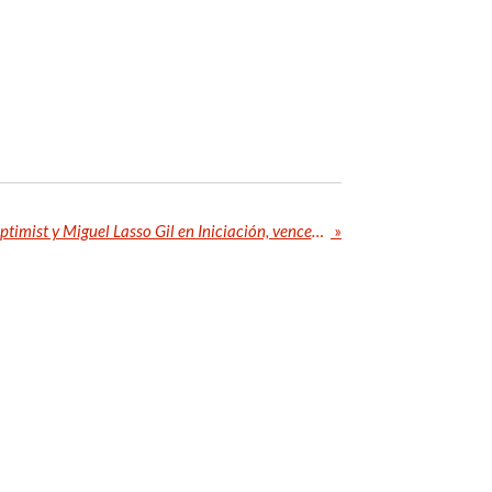
Carmen Presa Heredia en Optimist y Miguel Lasso Gil en Iniciación, vencedores de la Lanzarote Trophy 2025
»