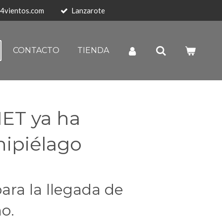
4vientos.com
Lanzarote
CONTACTO
TIENDA
MET ya ha
chipiélago
ara la llegada de
o.