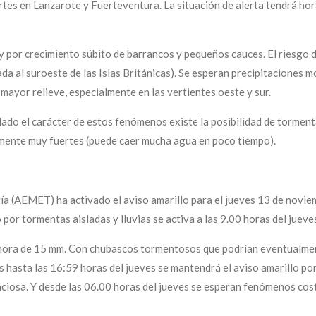
es en Lanzarote y Fuerteventura. La situación de alerta tendrá hora 
y por crecimiento súbito de barrancos y pequeños cauces. El riesgo 
uada al suroeste de las Islas Británicas). Se esperan precipitaciones
 mayor relieve, especialmente en las vertientes oeste y sur.
do el carácter de estos fenómenos existe la posibilidad de tormenta
lmente muy fuertes (puede caer mucha agua en poco tiempo).
ía (AEMET) ha activado el aviso amarillo para el jueves 13 de noviem
por tormentas aisladas y lluvias se activa a las 9.00 horas del jueve
hora de 15 mm. Con chubascos tormentosos que podrían eventualment
 hasta las 16:59 horas del jueves se mantendrá el aviso amarillo po
ciosa. Y desde las 06.00 horas del jueves se esperan fenómenos cos