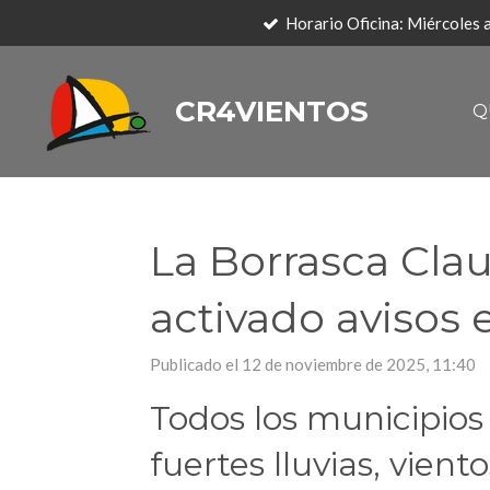
Horario Oficina: Miércoles
Ir
al
contenido
CR4VIENTOS
Q
principal
La Borrasca Cla
activado avisos e
Publicado el 12 de noviembre de 2025, 11:40
Todos los municipios
fuertes lluvias, vien