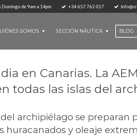
 a Domingo de 9am a 14pm
+34 657 762 017
info@cr
UIÉNES SOMOS
SECCIÓN NÁUTICA
BLOG
udia en Canarias. La AE
n todas las islas del ar
 del archipiélago se preparan p
tos huracanados y oleaje extrem