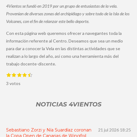
4Vientos se fundó en 2019 por un grupo de entusiastas de la vela.
Provenían de diversas zonas del archipiélago y sobre todo de la Isla de los
Volcanes, con el fin de relanzar este bello deporte.
Con esta página web queremos ofrecer a navegantes toda la
información referente al Centro. Deseamos que sea un medio
para dar a conocer la Vela en las distintas actividades que se
realizan a lo largo del año, así como una herramienta más del
trabajo docente-discente.
1
2
3
4
5
E
V
e
e
e
e
e
n
a
3 votos
s
s
s
s
s
v
t
t
t
t
t
i
l
r
r
r
r
r
a
o
e
e
e
e
e
r
NOTICIAS 4VIENTOS
l
l
l
l
l
v
r
l
l
l
l
l
a
a
a
a
a
a
a
l
s
s
s
s
o
c
r
i
Sebastiano Zorzi y Nía Suardíaz coronan
21 jul 2026
18:25
a
la Copa Open de Canarias de Wingfoil
ó
c