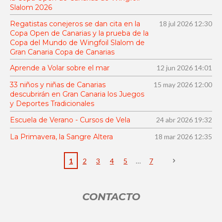
Slalom 2026
i
n
ó
Regatistas conejeros se dan cita en la
18 jul 2026
12:30
:
n
Copa Open de Canarias y la prueba de la
4
Copa del Mundo de Wingfoil Slalom de
.
Gran Canaria Copa de Canarias
6
Aprende a Volar sobre el mar
12 jun 2026
14:01
6
33 niños y niñas de Canarias
15 may 2026
12:00
6
descubrirán en Gran Canaria los Juegos
6
y Deportes Tradicionales
6
Escuela de Verano - Cursos de Vela
24 abr 2026
19:32
6
6
La Primavera, la Sangre Altera
18 mar 2026
12:35
6
6
1
2
3
4
5
7
6
6
CONTACTO
6
7