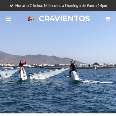
Horario Oficina: Miércoles a Domingo de 9am a 14pm
Ir
al
CR4VIENTOS
contenido
principal