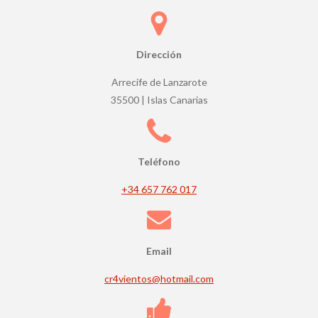
e
s
t
r
Dirección
e
Arrecife de Lanzarote
l
35500 | Islas Canarias
l
a
s
Teléfono
+34 657 762 017
Email
cr4vientos@hotmail.com