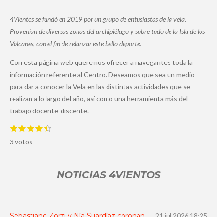
4Vientos se fundó en 2019 por un grupo de entusiastas de la vela.
Provenían de diversas zonas del archipiélago y sobre todo de la Isla de los
Volcanes, con el fin de relanzar este bello deporte.
Con esta página web queremos ofrecer a navegantes toda la
información referente al Centro. Deseamos que sea un medio
para dar a conocer la Vela en las distintas actividades que se
realizan a lo largo del año, así como una herramienta más del
trabajo docente-discente.
1
2
3
4
5
E
V
e
e
e
e
e
n
a
3 votos
s
s
s
s
s
v
t
t
t
t
t
i
l
r
r
r
r
r
a
o
e
e
e
e
e
r
NOTICIAS 4VIENTOS
l
l
l
l
l
v
r
l
l
l
l
l
a
a
a
a
a
a
a
l
s
s
s
s
o
c
r
i
Sebastiano Zorzi y Nía Suardíaz coronan
21 jul 2026
18:25