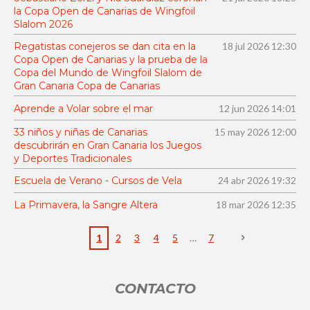
a
la Copa Open de Canarias de Wingfoil
ó
c
Slalom 2026
i
n
ó
Regatistas conejeros se dan cita en la
18 jul 2026
12:30
:
n
Copa Open de Canarias y la prueba de la
4
Copa del Mundo de Wingfoil Slalom de
.
Gran Canaria Copa de Canarias
6
Aprende a Volar sobre el mar
12 jun 2026
14:01
6
33 niños y niñas de Canarias
15 may 2026
12:00
6
descubrirán en Gran Canaria los Juegos
6
y Deportes Tradicionales
6
Escuela de Verano - Cursos de Vela
24 abr 2026
19:32
6
6
La Primavera, la Sangre Altera
18 mar 2026
12:35
6
6
1
2
3
4
5
7
6
6
CONTACTO
6
7