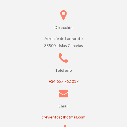
e
s
t
r
Dirección
e
Arrecife de Lanzarote
l
35500 | Islas Canarias
l
a
s
Teléfono
+34 657 762 017
Email
cr4vientos@hotmail.com