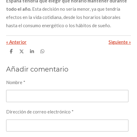
España tendría que elegir qué horario mantener durante
todo el año.
Esta decisión no sería menor, ya que tendría
efectos en la vida cotidiana, desde los horarios laborales
hasta el consumo energético o los hábitos de sueño.
«
Anterior
Siguiente
»
C
C
C
C
o
o
o
o
m
m
m
m
p
p
p
p
Añadir comentario
a
a
a
a
r
r
r
r
t
t
t
t
Nombre *
i
i
i
i
r
r
r
r
Dirección de correo electrónico *