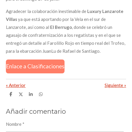
Agradecer la colaboración inestimable de
Luxury Lanzarote
Villas
ya que está aportando por la Vela en el sur de
Lanzarote, así como al
El Berrugo
, donde se celebró un
agasajo de confraternización a los regatistas y en el que se
entregó un detalle al Farolillo Rojo en tiempo real del Trofeo,
para la ebarcación JuanLu de Rafael de Santiago.
Enlace a Clasificaciones
«
Anterior
Siguiente
»
C
C
C
C
o
o
o
o
m
m
m
m
p
p
p
p
Añadir comentario
a
a
a
a
r
r
r
r
t
t
t
t
Nombre *
i
i
i
i
r
r
r
r