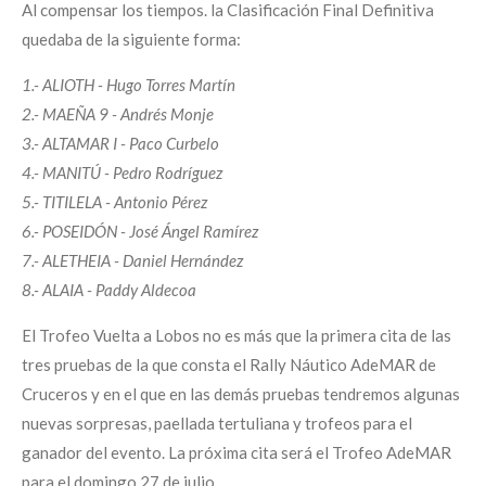
Al compensar los tiempos. la Clasificación Final Definitiva
quedaba de la siguiente forma:
1.-
ALIOTH - Hugo Torres Martín
2.- MAEÑA 9 - Andrés Monje
3.- ALTAMAR I - Paco Curbelo
4.- MANITÚ - Pedro Rodríguez
5.- TITILELA - Antonio Pérez
6.- POSEIDÓN - José Ángel Ramírez
7.- ALETHEIA - Daniel Hernández
8.- ALAIA - Paddy Aldecoa
El Trofeo Vuelta a Lobos no es más que la primera cita de las
tres pruebas de la que consta el Rally Náutico AdeMAR de
Cruceros y en el que en las demás pruebas tendremos algunas
nuevas sorpresas, paellada tertuliana y trofeos para el
ganador del evento. La próxima cita será el Trofeo AdeMAR
para el domingo 27 de julio.