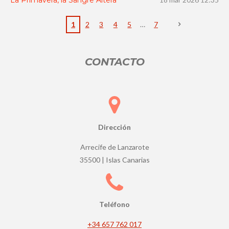
6
6
1
2
3
4
5
7
6
6
CONTACTO
6
7
e
s
t
r
Dirección
e
Arrecife de Lanzarote
l
35500 | Islas Canarias
l
a
s
Teléfono
+34 657 762 017