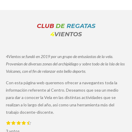
CLUB
DE
REGATAS
4
VIENTOS
4Vientos se fundó en 2019 por un grupo de entusiastas de la vela.
Provenían de diversas zonas del archipiélago y sobre todo de la Isla de los
Volcanes, con el fin de relanzar este bello deporte.
Con esta página web queremos ofrecer a navegantes toda la
información referente al Centro. Deseamos que sea un medio
para dar a conocer la Vela en las distintas actividades que se
realizan a lo largo del año, así como una herramienta más del
trabajo docente-discente.
1
2
3
4
5
E
V
e
e
e
e
e
n
a
3 votos
s
s
s
s
s