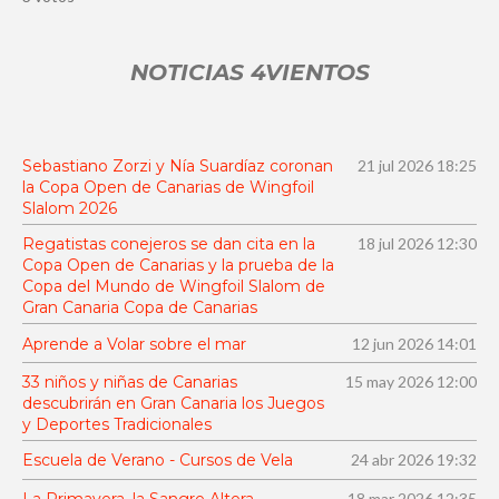
v
t
t
t
t
t
i
l
r
r
r
r
r
a
o
e
e
e
e
e
r
NOTICIAS 4VIENTOS
l
l
l
l
l
v
r
l
l
l
l
l
a
a
a
a
a
a
a
l
s
s
s
s
o
c
r
i
Sebastiano Zorzi y Nía Suardíaz coronan
21 jul 2026
18:25
a
la Copa Open de Canarias de Wingfoil
ó
c
Slalom 2026
i
n
ó
Regatistas conejeros se dan cita en la
18 jul 2026
12:30
:
n
Copa Open de Canarias y la prueba de la
4
Copa del Mundo de Wingfoil Slalom de
.
Gran Canaria Copa de Canarias
6
Aprende a Volar sobre el mar
12 jun 2026
14:01
6
33 niños y niñas de Canarias
15 may 2026
12:00
6
descubrirán en Gran Canaria los Juegos
6
y Deportes Tradicionales
6
Escuela de Verano - Cursos de Vela
24 abr 2026
19:32
6
6
La Primavera, la Sangre Altera
18 mar 2026
12:35